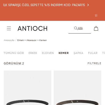
İçeriğe
İLK SİPARİŞE ÖZEL SEPETTE %15 İNDİRİM! KOD: PAZAR15
atla
Sepet
ARA
Anasayfa
Erkek > Aksesuar > Kemer
TÜMÜNÜ GÖR
ERKEK
ELDIVEN
KEMER
ŞAPKA
FULAR
T
GÖRÜNÜM:2
FİLTRELE