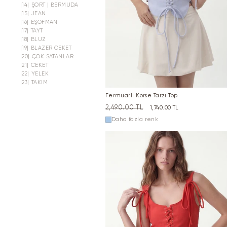
|14|
ŞORT | BERMUDA
|15|
JEAN
|16|
EŞOFMAN
|17|
TAYT
|18|
BLUZ
|19|
BLAZER CEKET
|20|
ÇOK SATANLAR
|21|
CEKET
|22|
YELEK
|23|
TAKIM
Fermuarlı Korse Tarzı Top
Normal
2,490.00 TL
İndirimli
1,740.00 TL
fiyat
fiyat
Daha fazla renk