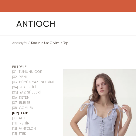
İçeriğe
atla
Anasayfa
Kadın > Üst Giyim > Top
FİLTRELE
|01|
TÜMÜNÜ GÖR
|02|
YENI
|03|
BÜYÜK YAZ İNDIRIMI
|04|
PLAJ STILI
|05|
YAZ STILLERI
|06|
KETEN
|07|
ELBISE
|08|
GÖMLEK
|09|
TOP
|10|
ATLET
|11|
T-SHIRT
|12|
PANTOLON
|13|
ETEK