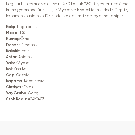
azaltın
artırın
Regular Fit kesim erkek t-shirt. %50 Pamuk %50 Polyester ince örme
kumaş yapısında üretilmiştir. V yaka ve kısa kol formundadır. Cepsiz,
kapamasız, astarsız, düz model ve desensiz detaylarına sahiptir.
Kalıp:
Regular Fit
Model:
Düz
Kumaş:
Örme
Desen:
Desensiz
Kalınlık:
İnce
Astar:
Astarsız
Yaka:
V yaka
Kol:
Kısa Kol
Cep:
Cepsiz
Kapama:
Kapamasız
Cinsiyet:
Erkek
Yaş Grubu:
Genç
Stok Kodu:
A24Y9403