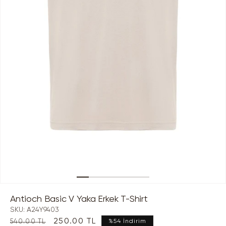
Medya
1
Antioch Basic V Yaka Erkek T-Shirt
modda
oynatın
SKU:
A24Y9403
Normal
İndirimli
250.00 TL
540.00 TL
%54 İndirim