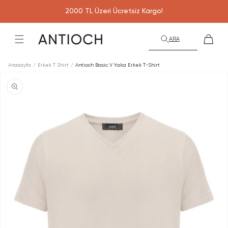
İçeriğe
2000 TL Üzeri Ücretsiz Kargo!
atla
Sepet
ARA
Anasayfa
Erkek T Shirt
Antioch Basic V Yaka Erkek T-Shirt
Ürün
bilgisine
atla